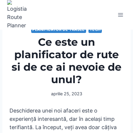
Skip
to
content
PLANIFICATOR DE TRASEE
TECH
Ce este un
planificator de rute
si de ce ai nevoie de
unul?
aprilie 25, 2023
Deschiderea unei noi afaceri este o
experiență interesantă, dar în același timp
terifiantă. La început, veți avea doar câțiva