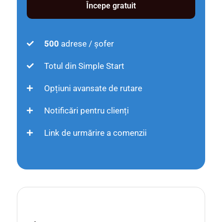
Începe gratuit
500
adrese / șofer
Totul din Simple Start
Opțiuni avansate de rutare
Notificări pentru clienți
Link de urmărire a comenzii