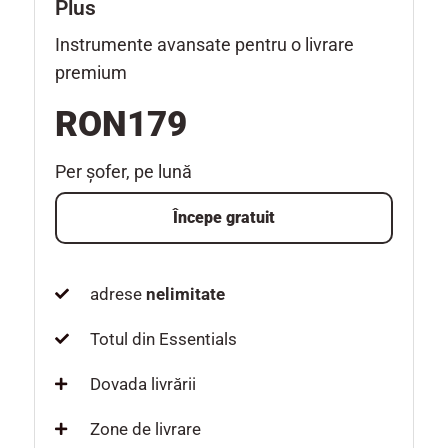
Plus
Instrumente avansate pentru o livrare
premium
RON179
Per șofer, pe lună
Începe gratuit
adrese
nelimitate
Totul din Essentials
Dovada livrării
Zone de livrare