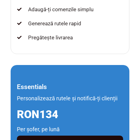
Adaugă-ți comenzile simplu
Generează rutele rapid
Pregătește livrarea
Essentials
Personalizează rutele și notifică-ți clienții
RON134
Per șofer, pe lună