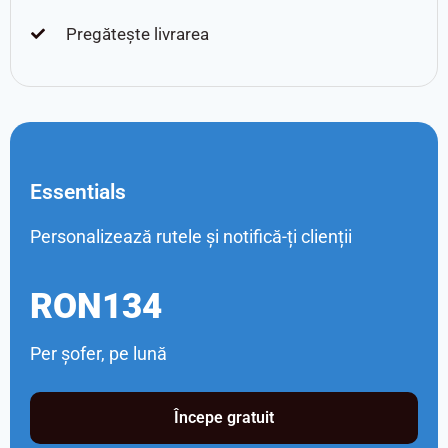
Pregătește livrarea
Essentials
Personalizează rutele și notifică-ți clienții
RON134
Per șofer, pe lună
Începe gratuit