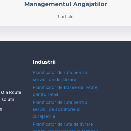
Managementul Angajaților
1 article
Industrii
Planificator de rute pentru
servicii de deratizare
Planificator de trasee de livrare
stia Route
pentru retail
 soluții
Planificator de rute pentru
ne
servicii de spălătorie și
curățătorie
Planificator de rute de livrare