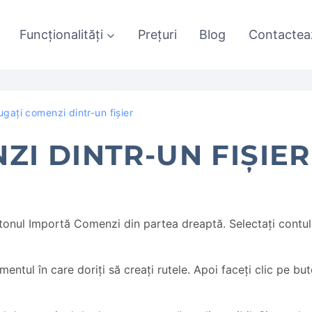
Funcționalități
Prețuri
Blog
Contactea
gați comenzi dintr-un fișier
I DINTR-UN FIȘIER
 butonul Importă Comenzi din partea dreaptă. Selectați contul
entul în care doriți să creați rutele. Apoi faceți clic pe bu