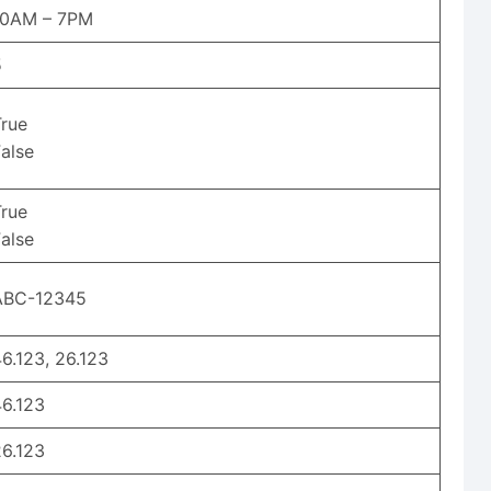
10AM – 7PM
5
True
alse
True
alse
ABC-12345
6.123, 26.123
46.123
26.123