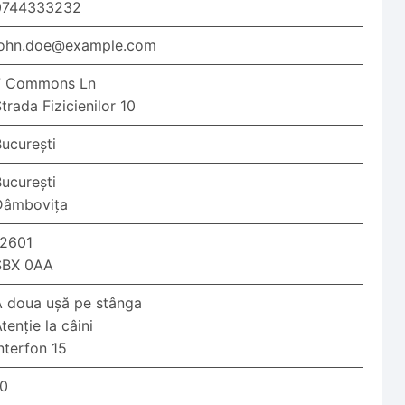
0744333232
john.doe@example.com
7 Commons Ln
trada Fizicienilor 10
ucurești
ucurești
Dâmbovița
12601
SBX 0AA
A doua ușă pe stânga
tenție la câini
nterfon 15
10