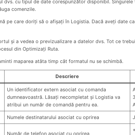
erul dvs. cu tipul de date corespunzător disponibil. Singurele
ăuga comenzile.
ă pe care doriți să o afișați în Logistia. Dacă aveți date ca
rtul și a vedea o previzualizare a datelor dvs. Tot ce trebui
rocesul din Optimizați Ruta.
a aminti maparea atâta timp cât formatul nu se schimbă.
Descriere
Un identificator extern asociat cu comanda
dumneavoastră. Lăsați necompletat și Logistia va
atribui un număr de comandă pentru ea.
Numele destinatarului asociat cu oprirea
Număr de telefon asociat cu oprirea