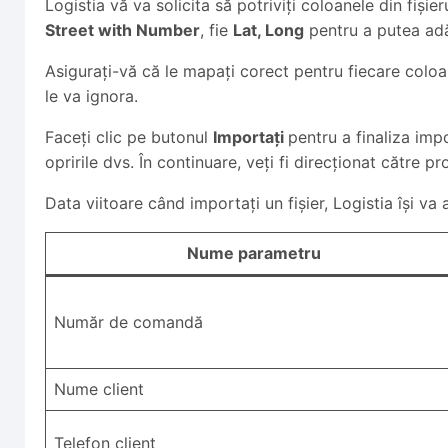
Logistia vă va solicita să potriviți coloanele din fiși
Street with Number
, fie
Lat, Long
pentru a putea ad
Asigurați-vă că le mapați corect pentru fiecare coloan
le va ignora.
Faceți clic pe butonul
Importați
pentru a finaliza impo
opririle dvs. În continuare, veți fi direcționat către p
Data viitoare când importați un fișier, Logistia își v
Nume parametru
Număr de comandă
Nume client
Telefon client