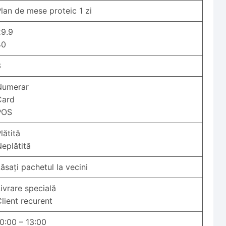
lan de mese proteic 1 zi
29.9
40
3
Numerar
Card
POS
lătită
eplătită
ăsați pachetul la vecini
ivrare specială
lient recurent
0:00 – 13:00