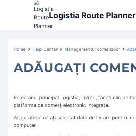
Skip
to
Logistia Route Planner
content
Home
Help Center
Managementul comenzilor
Adău
ADĂUGAȚI COMENZ
Pe ecranul principal Logistia, Livrări, faceți clic pe
platforme de comerț electronic integrate.
Asigurați-vă că ați selectat data de livrare pentru mom
computer.