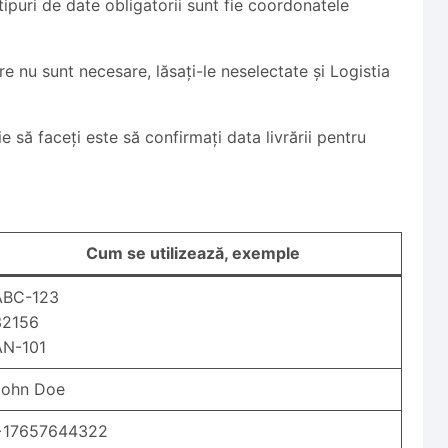
 tipuri de date obligatorii sunt fie coordonatele
re nu sunt necesare, lăsați-le neselectate și Logistia
e să faceți este să confirmați data livrării pentru
Cum se utilizează, exemple
ABC-123
32156
AN-101
John Doe
+17657644322