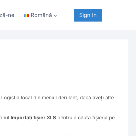
ză-ne
Sign In
Română
 Logistia local din meniul derulant, dacă aveți alte
tonul
Importați fișier XLS
pentru a căuta fișierul pe