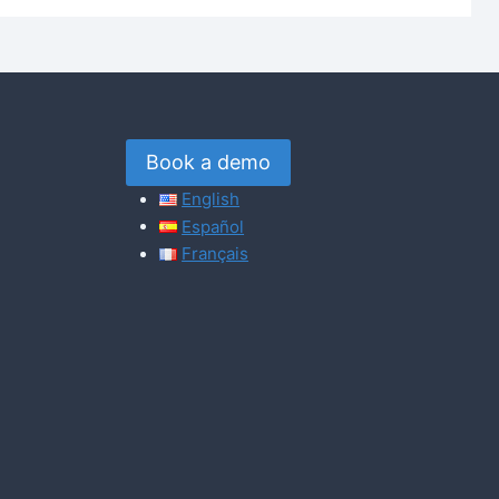
Book a demo
English
Español
Français