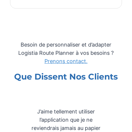
Besoin de personnaliser et d’adapter
Logistia Route Planner à vos besoins ?
Prenons contact.
Que Dissent Nos Clients
r la
J’aime tellement utiliser
Mei
ires
l’application que je ne
pla
le à
reviendrais jamais au papier
de 