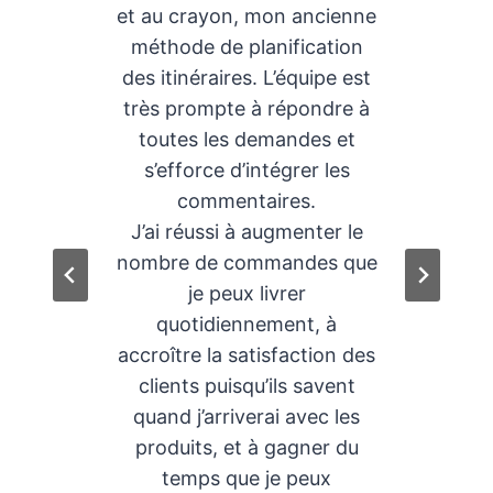
ques
et au crayon, mon ancienne
uti
e à
méthode de planification
mi
ond
des itinéraires. L’équipe est
l’
es
très prompte à répondre à
p
toutes les demandes et
s’efforce d’intégrer les
commentaires.
s
J’ai réussi à augmenter le
nombre de commandes que
je peux livrer
quotidiennement, à
accroître la satisfaction des
clients puisqu’ils savent
quand j’arriverai avec les
produits, et à gagner du
temps que je peux