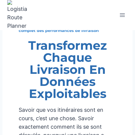
Aller
au
Analyses en temps réel de l’optimisation des
contenu
itinéraires, rapports personnalisés et suivi
complet des performances de livraison
Transformez
Chaque
Livraison En
Données
Exploitables
Savoir que vos itinéraires sont en
cours, c’est une chose. Savoir
exactement comment ils se sont