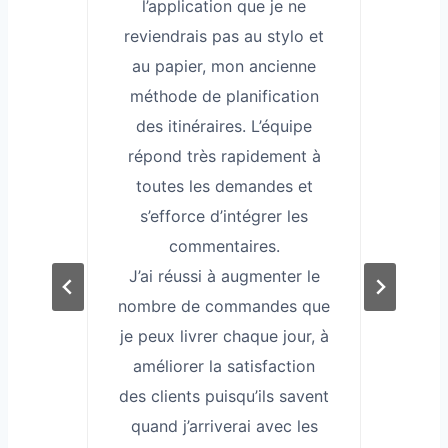
ssi
l’application que je ne
re
el.
reviendrais pas au stylo et
co
r et
au papier, mon ancienne
Le 
ues
méthode de planification
am
as
des itinéraires. L’équipe
j
oi
répond très rapidement à
q
pare
toutes les demandes et
que
s’efforce d’intégrer les
commentaires.
J’ai réussi à augmenter le
nombre de commandes que
je peux livrer chaque jour, à
s
améliorer la satisfaction
des clients puisqu’ils savent
quand j’arriverai avec les