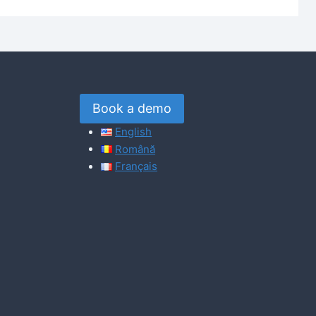
Book a demo
English
Română
Français